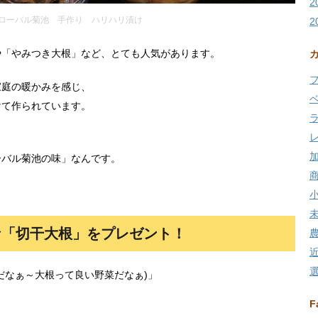
2
ローバル菊池 手作り ハリハリ漬け
2
や「やみつき大根」など、とても人気があります。
家庭の暖かみを感じ、
けて作られています。
ーバル菊池の味」なんです。
な「切干大根」をプレゼント！
だなぁ～大根って良い野菜だなぁ)」
F