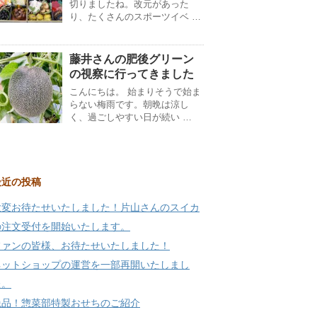
切りましたね。改元があった
り、たくさんのスポーツイベ …
藤井さんの肥後グリーン
の視察に行ってきました
こんにちは。 始まりそうで始ま
らない梅雨です。朝晩は涼し
く、過ごしやすい日が続い …
最近の投稿
大変お待たせいたしました！片山さんのスイカ
の注文受付を開始いたします。
ファンの皆様、お待たせいたしました！
ネットショップの運営を一部再開いたしまし
た。
絶品！惣菜部特製おせちのご紹介