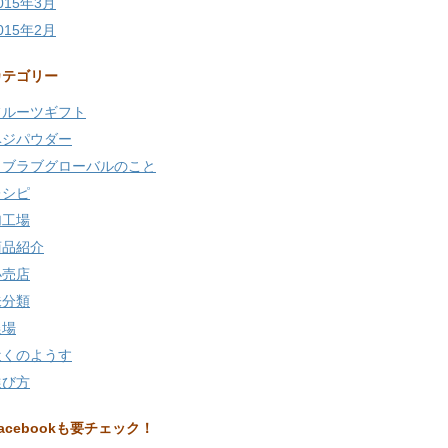
015年3月
015年2月
カテゴリー
フルーツギフト
ベジパウダー
ラブラブグローバルのこと
レシピ
加工場
商品紹介
小売店
未分類
農場
近くのようす
選び方
acebookも要チェック！