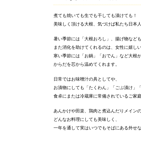
煮ても焼いても生でも干しても漬けても！
美味しく頂ける大根、気づけば私たち日本
暑い季節には「大根おろし」、揚げ物など
また消化を助けてくれるのは、女性に嬉しい
寒い季節には「お鍋」「おでん」など大根
からだを芯から温めてくれます。
日常ではお味噌汁の具としてや、
お漬物にしても「たくわん」「ごぶ漬け」
食卓にまたは冷蔵庫に常備されているご家
あんかけや田楽、鶏肉と煮込んだりメイン
どんなお料理にしても美味しく、
一年を通して実はいつでもそばにある外せ