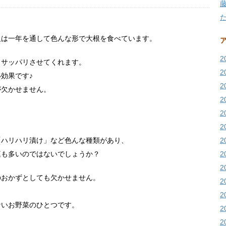
人は一年を通して色んな形で大根を食べています。
2
もサッパリさせてくれます。
2
効果です♪
2
が欠かせません。
2
2
2
「ハリハリ漬け」など色んな種類があり、
2
庭も多いのではないでしょうか？
2
2
のおかずとしても欠かせません。
2
2
ないお野菜のひとつです。
2
2