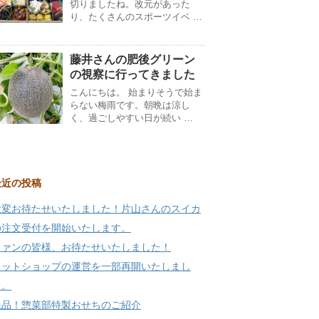
切りましたね。改元があった
り、たくさんのスポーツイベ …
藤井さんの肥後グリーン
の視察に行ってきました
こんにちは。 始まりそうで始ま
らない梅雨です。朝晩は涼し
く、過ごしやすい日が続い …
最近の投稿
大変お待たせいたしました！片山さんのスイカ
の注文受付を開始いたします。
ファンの皆様、お待たせいたしました！
ネットショップの運営を一部再開いたしまし
た。
絶品！惣菜部特製おせちのご紹介