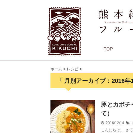
ホーム
>
レシピ
>
「 月別アーカイブ：2016年1
豚とカボチ
て）
2016/12/14
こんにちは。 さ