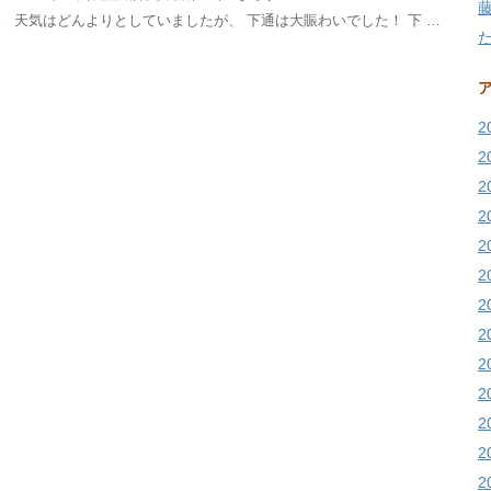
。 天気はどんよりとしていましたが、 下通は大賑わいでした！ 下 …
2
2
2
2
2
2
2
2
2
2
2
2
2