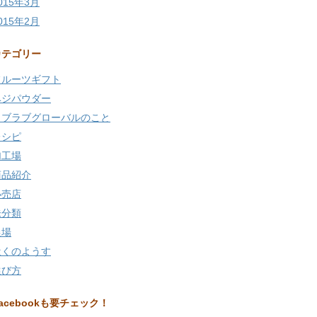
015年3月
015年2月
カテゴリー
フルーツギフト
ベジパウダー
ラブラブグローバルのこと
レシピ
加工場
商品紹介
小売店
未分類
農場
近くのようす
選び方
acebookも要チェック！