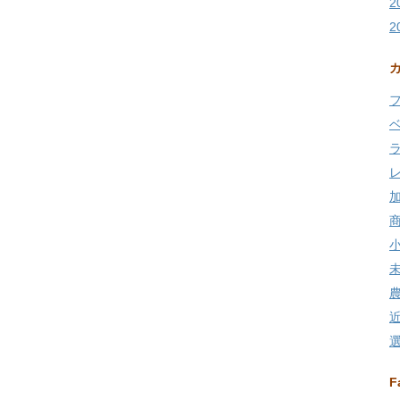
2
2
F