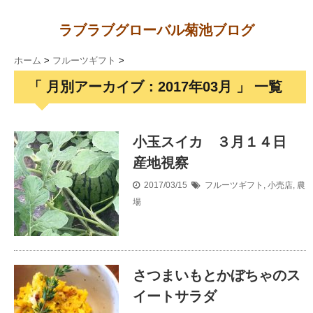
ラブラブグローバル菊池ブログ
ホーム
>
フルーツギフト
>
「 月別アーカイブ：2017年03月 」 一覧
小玉スイカ ３月１４日
産地視察
2017/03/15
フルーツギフト
,
小売店
,
農
場
さつまいもとかぼちゃのス
イートサラダ