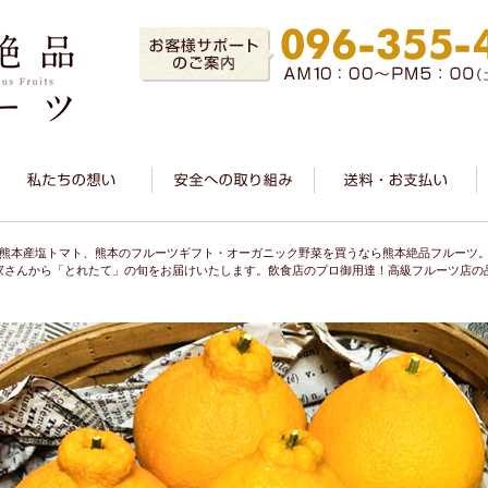
熊本産塩トマト、熊本のフルーツギフト・オーガニック野菜を買うなら熊本絶品フルーツ
家さんから「とれたて」の旬をお届けいたします。飲食店のプロ御用達！高級フルーツ店の