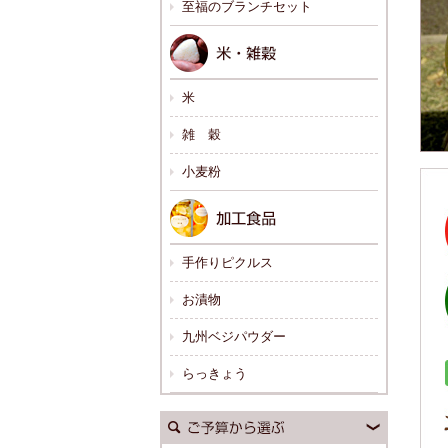
至福のブランチセット
米
雑 穀
小麦粉
手作りピクルス
お漬物
九州ベジパウダー
らっきょう