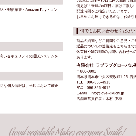
5営業日以降～10日以内の範囲で配
例えば「来週の○曜日に届けて欲し
郵便振替・Amazon Pay・コン
配達時間をご指定いただけます。
お早めにお届けできるのは、代金引換ま
何でもお問い合わせください
商品の納期などご質問やご意見・ご
返品についての連絡先もこちらまで
休業日や5時以降のお問い合わせへ
の高いセキュリティの通販システムを
あります。
有限会社 ラブラブグローバル
〒860-0801
熊本県熊本市中央区安政町1-25 石
TEL：096-355-4913
切な個人情報は、当店において厳正
FAX：096-356-4912
E-Mail：info@love-kikuchi.jp
店舗運営責任者：木村 友穗