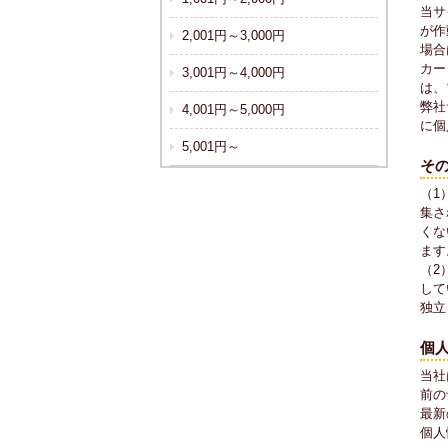
当サ
が作
2,001円～3,000円
場合
カー
3,001円～4,000円
は、
弊社
4,001円～5,000円
に個
5,001円～
そ
（1
集さ
くな
ます
（2
して
独立
個
当社
前の
最新
個人