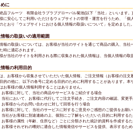
じめに
絶品フルーツ 有限会社ラブラブグローバル菊池(以下「当社」といいます。
様に安心してご利用いただけるウェブサイトの管理・運営を行うため、「個
のとおり「ウェブサイトにおける個人情報の取扱いについて」を定めました
人情報の取扱いの適用範囲
情報の取扱いについては、お客様が当社のサイトを通じて商品の購入、当社
た時に適応されます。
様が当社のサイトを利用される際に収集された個人情報は、当個人情報の取
人情報の利用目的
は、お客様から収集させていただいた個人情報、ご注文情報（お客様の注文
目的の他に、以下の各号に定める目的のために利用することがあります。本
はお客様の個人情報利用することはありません。
）お客様に対して、当社の商品やサービスをご紹介する場合
）当社において、お客様に代行してご注文手続き、ご注文内容の確認、変更手
）お客様からのお問い合わせに対して回答を行う場合
）お客様に対して、当社のサービスに対するご意見やご感想のご提供をお願い
）当社がお客様に別途連絡の上、個別にご了解をいただいた目的に利用するた
）お客様の属性（年齢、住所など）ごとに分類された統計的資料を作成するた
）お客様それぞれの嗜好に適合した情報発信やサービスを提供、表示するため