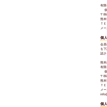
有限
個人
〒86
熊本
ＴＥＬ
メール
個
会員
を下
認さ
熊本
有限
個人
〒86
熊本
ＴＥＬ
メー
info
個