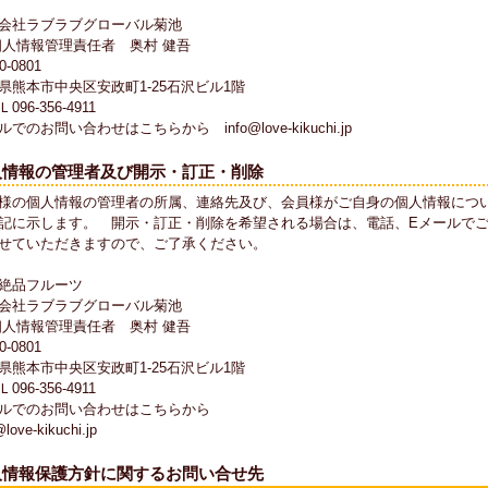
会社ラブラブグローバル菊池
情報管理責任者 奥村 健吾
0-0801
県熊本市中央区安政町1-25石沢ビル1階
096-356-4911
でのお問い合わせはこちらから info@love-kikuchi.jp
人情報の管理者及び開示・訂正・削除
様の個人情報の管理者の所属、連絡先及び、会員様がご自身の個人情報につ
記に示します。 開示・訂正・削除を希望される場合は、電話、Eメールで
せていただきますので、ご了承ください。
絶品フルーツ
会社ラブラブグローバル菊池
情報管理責任者 奥村 健吾
0-0801
県熊本市中央区安政町1-25石沢ビル1階
096-356-4911
ルでのお問い合わせはこちらから
@love-kikuchi.jp
人情報保護方針に関するお問い合せ先