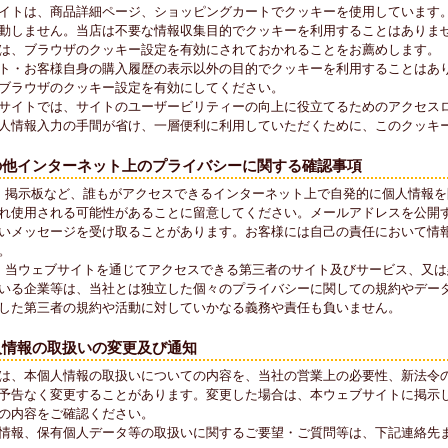
イトは、商品詳細ページ、ショッピングカートでクッキーを使用しています
動しません。当店は不要な情報収集目的でクッキーを利用することはありませ
は、ブラウザのクッキー設定を有効にされておかれることをお薦めします。
ト・お客様自身の購入履歴の表示以外の目的でクッキーを利用することはあ
ブラウザのクッキー設定を有効にしてください。
サイトでは、サイトのユーザービリティーの向上に役立てるためのアクセス
人情報入力の手間が省け、一層便利に利用していただくために、このクッキ
の他インターネット上のプライバシーに関する確認事項
）掲示板など、誰もがアクセスできるインターネット上で自発的に個人情報
れ使用される可能性があることに留意してください。メールアドレスを公開
いメッセージを受け取ることがあります。お客様には自己の責任において情
。
）当ウェブサイトを通じてアクセスできる第三者のサイト及びサービス、又
いる企業等は、当社とは独立した個々のプライバシーに関しての規約やデー
した第三者の規約や活動に対していかなる義務や責任も負いません。
人情報の取扱いの変更及び通知
は、本個人情報の取扱いについての内容を、当社の営業上の必要性、新法令の
予告なく変更することがあります。変更した場合は、本ウェブサイトに掲示し
の内容をご確認ください。
情報、保有個人データ等の取扱いに関するご要望・ご質問等は、下記連絡先