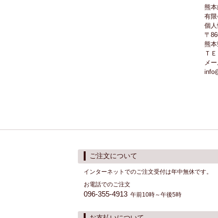
熊本
有限
個人
〒86
熊本
ＴＥＬ
メー
info
ご注文について
インターネットでのご注文受付は年中無休です。
お電話でのご注文
096-355-4913
午前10時～午後5時
お支払いについて