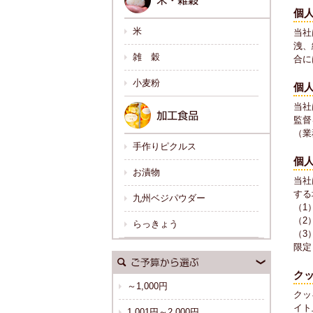
個
米
当社
洩、
雑 穀
合に
小麦粉
個
当社
監督
（業
手作りピクルス
個
お漬物
当社
する
九州ベジパウダー
（1
（2
らっきょう
（3
限定
ク
～1,000円
クッ
イト
1,001円～2,000円