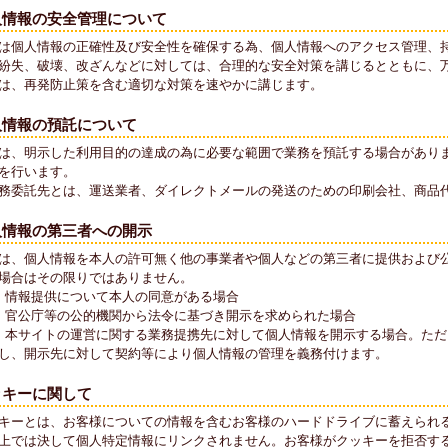
人情報の安全管理について
は個人情報の正確性及び安全性を確保する為、個人情報へのアクセス管理、
紛失、破壊、改ざんなどに対しては、合理的な安全対策を講じるとともに、
は、再発防止策を含む適切な対策を速やかに講じます。
人情報の預託について
は、明示した利用目的の達成の為に必要な範囲で業務を預託する場合があり
を行います。
務委託先とは、運送業者、ダイレクトメールの発送のための印刷会社、商品
人情報の第三者への開示
は、個人情報を本人の許可無く他の事業者や個人などの第三者に提供および
場合はその限りではありません。
）情報提供について本人の同意がある場合
）官公庁等の公的機関から法令に基づき開示を求められた場合
）本サイトの運営に関する業務提携先に対して個人情報を開示する場合。た
し、開示先に対して契約等により個人情報の管理を義務付けます。
ッキーに関して
キーとは、お客様についての情報を含むお客様のハードドライブに蓄えられ
上では決して個人特定情報にリンクされません。お客様がクッキーを拒否す