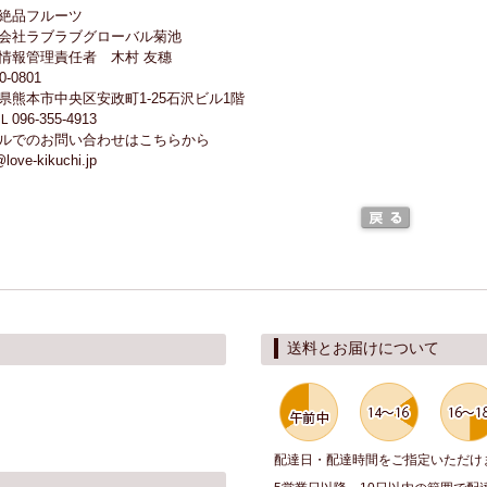
絶品フルーツ
会社ラブラブグローバル菊池
情報管理責任者 木村 友穗
0-0801
県熊本市中央区安政町1-25石沢ビル1階
096-355-4913
ルでのお問い合わせはこちらから
@love-kikuchi.jp
送料とお届けについて
配達日・配達時間をご指定いただけ