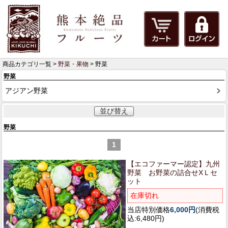
商品カテゴリ一覧 >
野菜・果物
> 野菜
野菜
アジアン野菜
並び替え
野菜
1
【エコファーマー認定】
九州
野菜 お野菜の詰合せXＬセ
ット
在庫切れ
当店特別価格
6,000円
(消費税
込:6,480円)