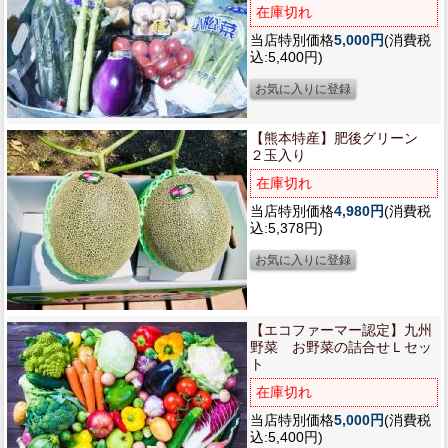
在庫切れ
当店特別価格
5,000円
(消費税
込:5,400円)
【熊本特産】
肥後グリーン
２玉入り
在庫切れ
当店特別価格
4,980円
(消費税
込:5,378円)
【エコファーマー認定】
九州
野菜 お野菜の詰合せＬセッ
ト
在庫切れ
当店特別価格
5,000円
(消費税
込:5,400円)