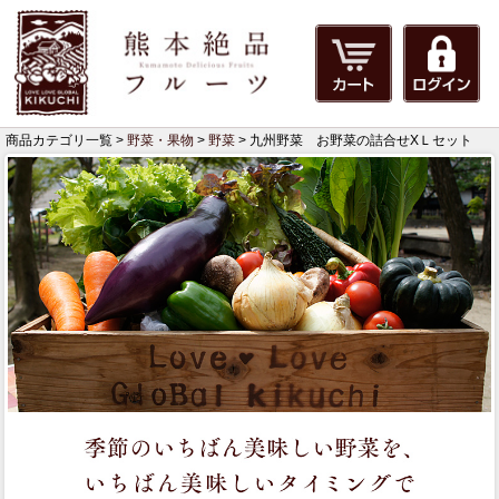
商品カテゴリ一覧 >
野菜・果物
>
野菜
> 九州野菜 お野菜の詰合せXＬセット