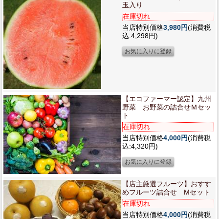
玉入り
在庫切れ
当店特別価格
3,980円
(消費税
込:4,298円)
【エコファーマー認定】
九州
野菜 お野菜の詰合せＭセッ
ト
在庫切れ
当店特別価格
4,000円
(消費税
込:4,320円)
【店主厳選フルーツ】
おすす
めフルーツ詰合せ Mセット
在庫切れ
当店特別価格
4,000円
(消費税