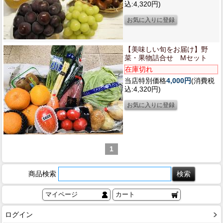
込:4,320円)
【美味しい旬をお届け】
野
菜・果物詰合せ Mセット
在庫切れ
当店特別価格
4,000円
(消費税
込:4,320円)
1
商品検索
マイページ
カート
ログイン