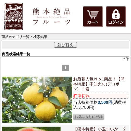
商品カテゴリ一覧 > 検索結果
並び替え
商品検索結果一覧
5
件
1
お歳暮人気Ｎｏ1商品！【熊
本特産】
不知火柑(デコポ
ン) 1箱
在庫切れ
当店特別価格
3,500円
(消費税
込:3,780円)
【熊本特産】
小玉すいか ２